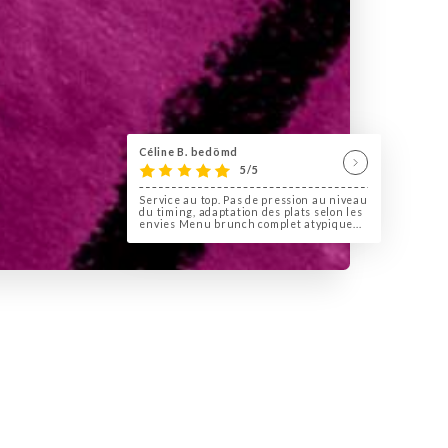
Céline B. bedömd
5/5
Service au top. Pas de pression au niveau
du timing, adaptation des plats selon les
envies Menu brunch complet atypique...