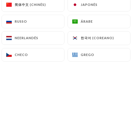
简体中文 (CHINÊS)
简体中文 (CHINÊS)
JAPONÊS
JAPONÊS
RUSSO
RUSSO
ÁRABE
ÁRABE
Les Pépites propose une restauration
한국어 (COREANO)
한국어 (COREANO)
NEERLANDÊS
NEERLANDÊS
saine, gourmande et de saison. La carte,
à 90% végétarienne, puise dans les
CHECO
CHECO
GREGO
GREGO
produits artisanaux locaux, comme le
pain venant directement d'un artisan
boulanger. Elle bannit également
certains ingrédients (avocat, noix de
cajou, saumon...) dans un soucis
écologique. Pancakes au caramel de la
Maison Dix-Sept C, granola bowl au
yaourt de la Laiterie de Paris ou encore