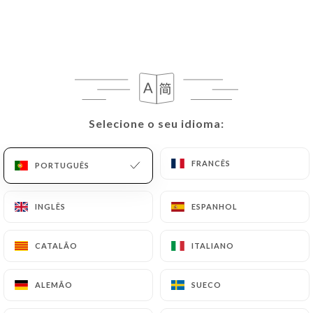
Selecione o seu idioma:
Selecione o seu idioma:
282 AVALIAÇÃO
FRANCÊS
FRANCÊS
PORTUGUÊS
PORTUGUÊS
RESTAURANT EUROPÉEN
43 Boulevard Garibaldi
INGLÊS
INGLÊS
ESPANHOL
ESPANHOL
75015 Paris France
CATALÃO
CATALÃO
ITALIANO
ITALIANO
ALEMÃO
ALEMÃO
SUECO
SUECO
Quem somos?