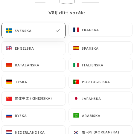
SV
MENY
Välj ditt språk:
Välj ditt språk:
FRANSKA
FRANSKA
SVENSKA
SVENSKA
ENGELSKA
ENGELSKA
SPANSKA
SPANSKA
/
HEM
KONTAKT
Kontakt
KATALANSKA
KATALANSKA
ITALIENSKA
ITALIENSKA
TYSKA
TYSKA
PORTUGISISKA
PORTUGISISKA
简体中文 (KINESISKA)
简体中文 (KINESISKA)
JAPANSKA
JAPANSKA
RYSKA
RYSKA
ARABISKA
ARABISKA
Les pépites
한국어 (KOREANSKA)
한국어 (KOREANSKA)
NEDERLÄNDSKA
NEDERLÄNDSKA