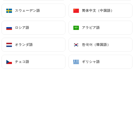
スウェーデン語
スウェーデン語
简体中文（中国語）
简体中文（中国語）
ロシア語
ロシア語
アラビア語
アラビア語
Les Pépites propose une restauration
オランダ語
オランダ語
한국어（韓国語）
한국어（韓国語）
saine, gourmande et de saison. La carte,
à 90% végétarienne, puise dans les
チェコ語
チェコ語
ギリシャ語
ギリシャ語
produits artisanaux locaux, comme le
pain venant directement d'un artisan
boulanger. Elle bannit également
certains ingrédients (avocat, noix de
cajou, saumon...) dans un soucis
écologique. Pancakes au caramel de la
Maison Dix-Sept C, granola bowl au
yaourt de la Laiterie de Paris ou encore