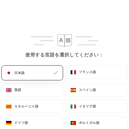
使用する言語を選択してください：
使用する言語を選択してください：
レビュー件数 282
フランス語
フランス語
日本語
日本語
RESTAURANT EUROPÉEN
43 Boulevard Garibaldi
英語
英語
スペイン語
スペイン語
75015 Paris France
カタルーニャ語
カタルーニャ語
イタリア語
イタリア語
ドイツ語
ドイツ語
ポルトガル語
ポルトガル語
弊社について