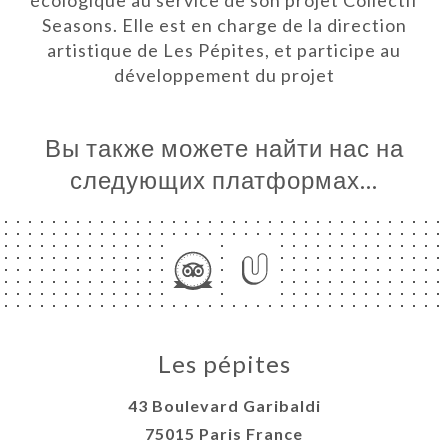
écologique au service de son projet Collectif
IQUE &
Seasons. Elle est en charge de la direction
artistique de Les Pépites, et participe au
ЬСЯ С
développement du projet
Вы также можете найти нас на
следующих платформах…
Les pépites
43 Boulevard Garibaldi
75015 Paris France