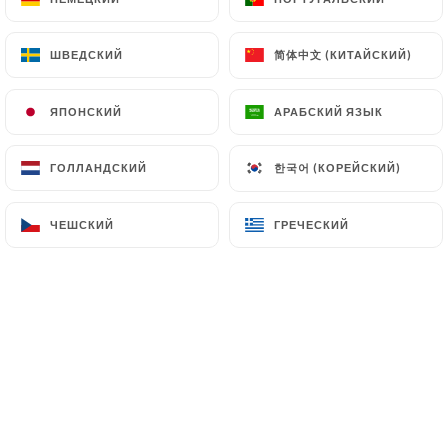
RU
МЕНЮ
简体中文 (КИТАЙСКИЙ)
简体中文 (КИТАЙСКИЙ)
ШВЕДСКИЙ
ШВЕДСКИЙ
ЯПОНСКИЙ
ЯПОНСКИЙ
АРАБСКИЙ ЯЗЫК
АРАБСКИЙ ЯЗЫК
한국어 (КОРЕЙСКИЙ)
한국어 (КОРЕЙСКИЙ)
ГОЛЛАНДСКИЙ
ГОЛЛАНДСКИЙ
/
ГЛАВНАЯ СТРАНИЦА
LA FINE ÉQUIPE
LA FINE ÉQUIPE
ЧЕШСКИЙ
ЧЕШСКИЙ
ГРЕЧЕСКИЙ
ГРЕЧЕСКИЙ