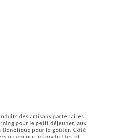
roduits des artisans partenaires.
ning pour le petit déjeuner, aux
 Le Bénéfique pour le goûter. Côté
iers ou encore les pochettes et