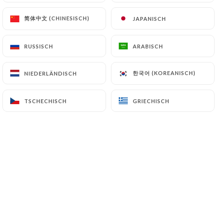
DE
MENÜ
简体中文 (CHINESISCH)
简体中文 (CHINESISCH)
JAPANISCH
JAPANISCH
RUSSISCH
RUSSISCH
ARABISCH
ARABISCH
한국어 (KOREANISCH)
한국어 (KOREANISCH)
NIEDERLÄNDISCH
NIEDERLÄNDISCH
/
START
LA FINE ÉQUIPE
TSCHECHISCH
TSCHECHISCH
GRIECHISCH
GRIECHISCH
LA FINE ÉQUIPE