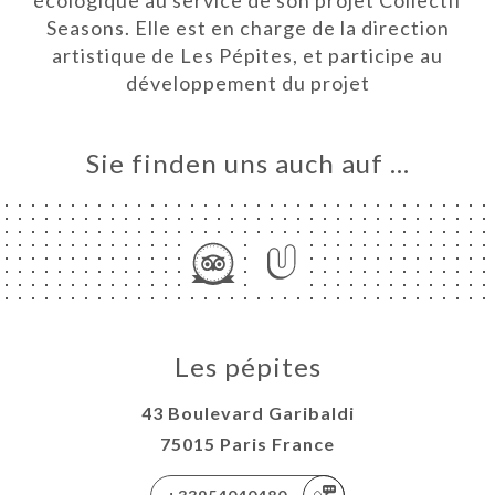
écologique au service de son projet Collectif
E
Seasons. Elle est en charge de la direction
TAKT
artistique de Les Pépites, et participe au
développement du projet
Sie finden uns auch auf …
Les pépites
43 Boulevard Garibaldi
75015 Paris France