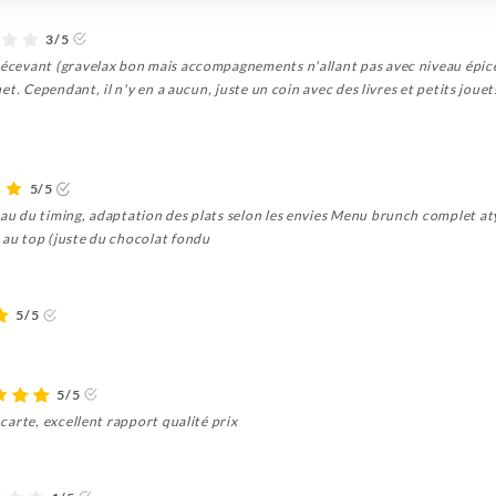
3/5
 décevant (gravelax bon mais accompagnements n'allant pas avec niveau épice
rnet. Cependant, il n'y en a aucun, juste un coin avec des livres et petits jou
5/5
eau du timing, adaptation des plats selon les envies Menu brunch complet at
 au top (juste du chocolat fondu
5/5
5/5
 carte, excellent rapport qualité prix