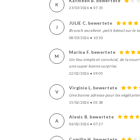
Kathleen B. bewertete
K
23/03/2026
•
07:35
JULIE C. bewertete
J
Brunch excellent ,petit bémol sur le 
08/03/2026
•
10:50
Marina F. bewertete
M
Un lieu simple et convivial, de la nour
une super bonne surprise.
22/02/2026
•
09:05
Virginie L. bewertete
V
Une bonne adresse pour les végétariens
15/02/2026
•
05:38
Alexis B. bewertete
A
06/02/2026
•
07:27
Camille H. bewertete