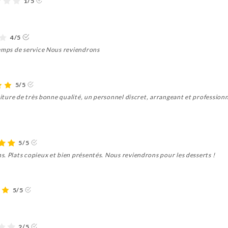
1/5
4/5
temps de service Nous reviendrons
5/5
riture de très bonne qualité, un personnel discret, arrangeant et professionne
5/5
. Plats copieux et bien présentés. Nous reviendrons pour les desserts !
5/5
2/5