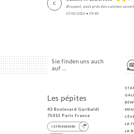
C
Bruyant, assis près des cuisines ouver
25/01/2026
•
09:40
Sie finden uns auch
auf …
STA
GAL
Les pépites
BEW
43 Boulevard Garibaldi
MEN
75015 Paris France
L’É
LA F
+33954040480
LA 