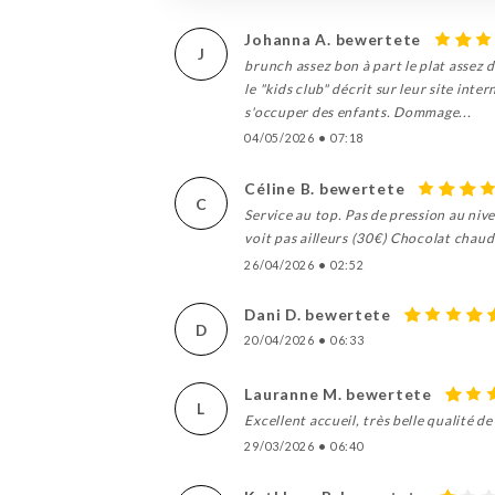
Johanna A. bewertete
J
brunch assez bon à part le plat assez
le "kids club" décrit sur leur site inte
s'occuper des enfants. Dommage...
04/05/2026
•
07:18
Céline B. bewertete
C
Service au top. Pas de pression au niv
voit pas ailleurs (30€) Chocolat chaud
26/04/2026
•
02:52
Dani D. bewertete
D
20/04/2026
•
06:33
Lauranne M. bewertete
L
Excellent accueil, très belle qualité de
29/03/2026
•
06:40