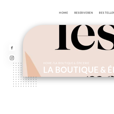
HOME
RESERVEREN
BESTELLE
/
HOME
LA BOUTIQUE & ÉPICERIE
LA BOUTIQUE & É