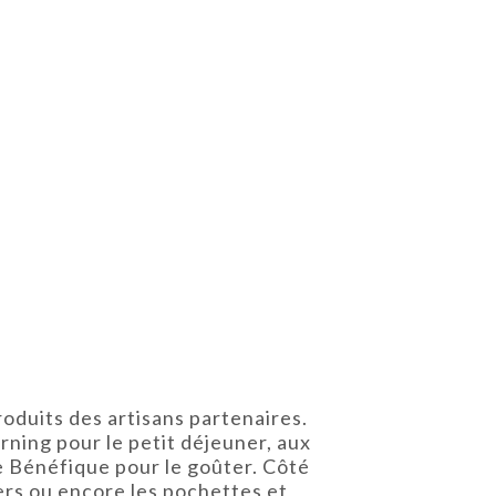
roduits des artisans partenaires.
ning pour le petit déjeuner, aux
 Le Bénéfique pour le goûter. Côté
iers ou encore les pochettes et