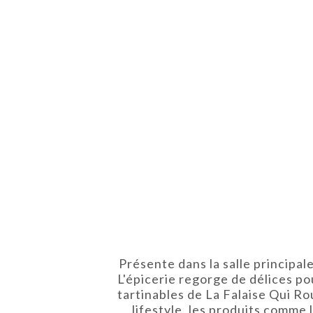
Présente dans la salle principal
L'épicerie regorge de délices p
tartinables de La Falaise Qui Rou
lifestyle, les produits comme 