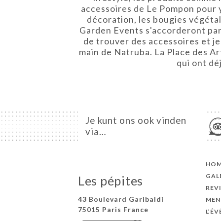
accessoires de Le Pompon pour y 
décoration, les bougies végéta
Garden Events s'accorderont parfa
de trouver des accessoires et j
main de Natruba. La Place des Art
qui ont dé
Je kunt ons ook vinden
via…
HO
GAL
Les pépites
REV
43 Boulevard Garibaldi
MEN
75015 Paris France
L’É