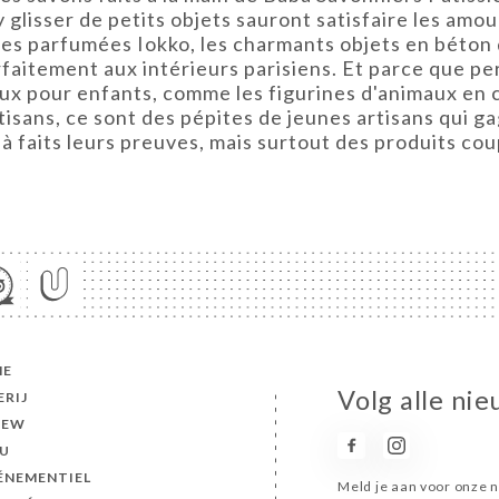
glisser de petits objets sauront satisfaire les amour
les parfumées Iokko, les charmants objets en béton 
itement aux intérieurs parisiens. Et parce que pers
eux pour enfants, comme les figurines d'animaux en c
isans, ce sont des pépites de jeunes artisans qui g
jà faits leurs preuves, mais surtout des produits co
ME
Volg alle nie
ERIJ
IEW
U
VÉNEMENTIEL
Meld je aan voor onze n