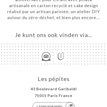
VEREN
artisanale en carton recyclé et cake design
ELLEN
réalisé par un artisan parisien, un atelier DIY
autour du zéro-déchet, et bien plus encore...
ERIJ
IEW
NU
Je kunt ons ook vinden via…
MENTIEL
 ÉQUIPE
TIQUE &
E
TACT
Les pépites
43 Boulevard Garibaldi
75015 Paris France
+33954040480