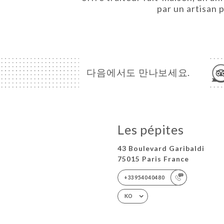
par un artisan 
다음에서도 만나보세요.
Les pépites
43 Boulevard Garibaldi
75015 Paris France
+33954040480
KO