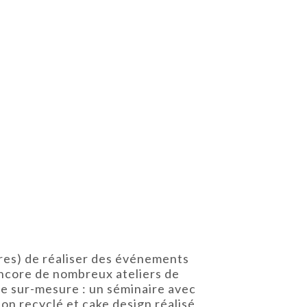
aires) de réaliser des événements
 encore de nombreux ateliers de
re sur-mesure : un séminaire avec
ton recyclé et cake design réalisé