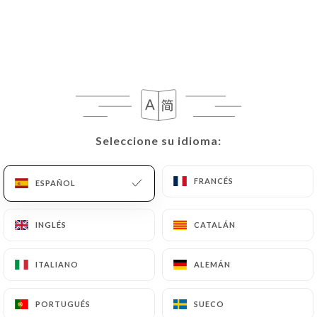
Seleccione su idioma:
Seleccione su idioma:
FRANCÉS
FRANCÉS
ESPAÑOL
ESPAÑOL
INGLÉS
INGLÉS
CATALÁN
CATALÁN
ITALIANO
ITALIANO
ALEMÁN
ALEMÁN
PORTUGUÉS
PORTUGUÉS
SUECO
SUECO