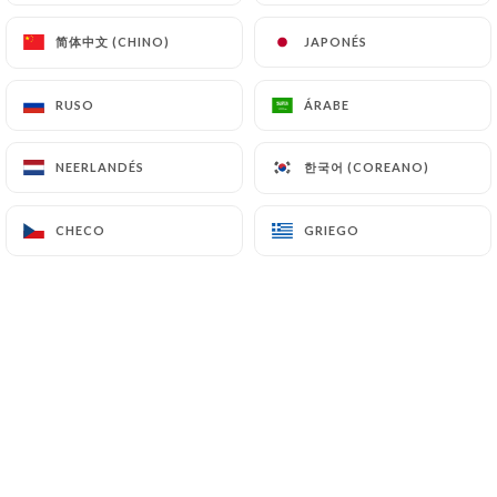
简体中文 (CHINO)
简体中文 (CHINO)
JAPONÉS
JAPONÉS
RUSO
RUSO
ÁRABE
ÁRABE
한국어 (COREANO)
한국어 (COREANO)
NEERLANDÉS
NEERLANDÉS
CHECO
CHECO
GRIEGO
GRIEGO